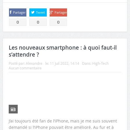
Partager
Tweet
Partager
0
0
0
Les nouveaux smartphone : à quoi faut-il
s’attendre ?
Posté par:
Alexandre
le:
11 Juil 2022, 14:14
Dans:
High-Tech
Aucun commentaire
J’ai toujours été fan de l’iPhone, mais je me suis souvent
demandé si l’iPhone pouvait être amélioré. Au fur et à