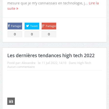
mesure que je m’y connaissais en technologie, j...
Lire la
suite
Partager
Tweet
Partager
0
0
0
Les dernières tendances high tech 2022
Posté par:
Alexandre
le:
11 Juil 2022, 14:10
Dans:
High-Tech
Aucun commentaire