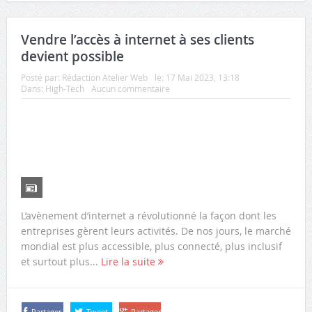
Les nouveaux smartphone : à quoi faut-il s’attendr
Vendre l’accès à internet à ses clients
devient possible
Posté par:
Rédaction Atelier Web
le:
17 Mai 2023, 13:18
Dans:
High-Tech
Aucun commentaire
Les dernières tendances high tech 2022
L’avènement d’internet a révolutionné la façon dont les
entreprises gèrent leurs activités. De nos jours, le marché
mondial est plus accessible, plus connecté, plus inclusif
Tout savoir sur les smartphones et comment les cho
et surtout plus...
Lire la suite
Partager
Tweet
Partager