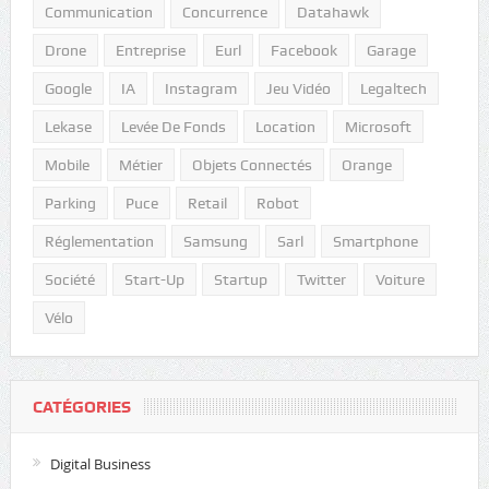
Communication
Concurrence
Datahawk
Drone
Entreprise
Eurl
Facebook
Garage
Google
IA
Instagram
Jeu Vidéo
Legaltech
Lekase
Levée De Fonds
Location
Microsoft
Mobile
Métier
Objets Connectés
Orange
Parking
Puce
Retail
Robot
Réglementation
Samsung
Sarl
Smartphone
Société
Start-Up
Startup
Twitter
Voiture
Vélo
CATÉGORIES
Digital Business