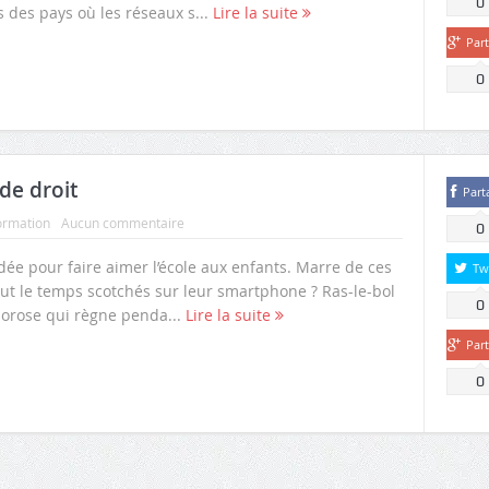
0
des pays où les réseaux s...
Lire la suite
Par
0
 de droit
Part
ormation
Aucun commentaire
0
dée pour faire aimer l’école aux enfants. Marre de ces
Tw
out le temps scotchés sur leur smartphone ? Ras-le-bol
0
orose qui règne penda...
Lire la suite
Par
0