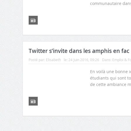
communautaire dans 
Twitter s’invite dans les amphis en fac
Posté par:
Elisabeth
le:
24 Juin 2016, 09:26
Dans:
Emploi & F
En voilà une bonne i
étudiants qui sont t
de cette ambiance m