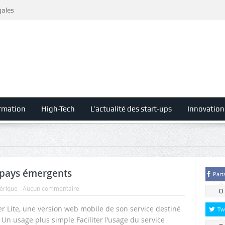
gales
rmation
High-Tech
L’actualité des start-ups
Innovation
x pays émergents
Part
érique
Aucun commentaire
0
er Lite, une version web mobile de son service destiné
Tw
Un usage plus simple Faciliter l’usage du service