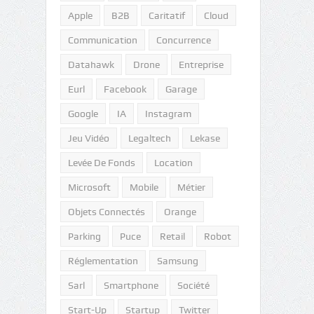
Apple
B2B
Caritatif
Cloud
Communication
Concurrence
Datahawk
Drone
Entreprise
Eurl
Facebook
Garage
Google
IA
Instagram
Jeu Vidéo
Legaltech
Lekase
Levée De Fonds
Location
Microsoft
Mobile
Métier
Objets Connectés
Orange
Parking
Puce
Retail
Robot
Réglementation
Samsung
Sarl
Smartphone
Société
Start-Up
Startup
Twitter