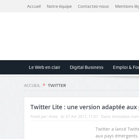
Accueil
Notre équipe
Contactez-nous
Mentions lé
Le Web en clair
Digital Business
Emploi & Fo
ACCUEIL
TWITTER
Twitter Lite : une version adaptée au
Posté par:
Anne
le:
07 Avr 2017, 11:07
Dans:
Innovation num
Twitter a lancé Twitt
aux pays émergents. 