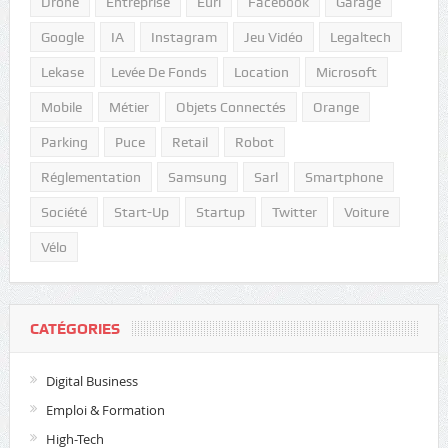
Drone
Entreprise
Eurl
Facebook
Garage
Google
IA
Instagram
Jeu Vidéo
Legaltech
Lekase
Levée De Fonds
Location
Microsoft
Mobile
Métier
Objets Connectés
Orange
Parking
Puce
Retail
Robot
Réglementation
Samsung
Sarl
Smartphone
Société
Start-Up
Startup
Twitter
Voiture
Vélo
CATÉGORIES
Digital Business
Emploi & Formation
High-Tech