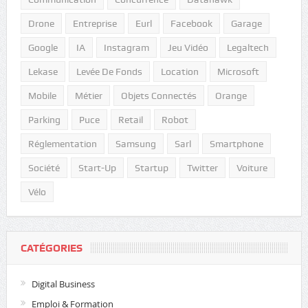
Drone
Entreprise
Eurl
Facebook
Garage
Google
IA
Instagram
Jeu Vidéo
Legaltech
Lekase
Levée De Fonds
Location
Microsoft
Mobile
Métier
Objets Connectés
Orange
Parking
Puce
Retail
Robot
Réglementation
Samsung
Sarl
Smartphone
Société
Start-Up
Startup
Twitter
Voiture
Vélo
CATÉGORIES
Digital Business
Emploi & Formation