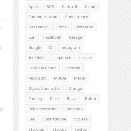
Apple
B2B
Caritatif
Cloud
Communication
Concurrence
Datahawk
Drone
Entreprise
r
Eurl
Facebook
Garage
r
Google
IA
Instagram
Jeu Vidéo
Legaltech
Lekase
Levée De Fonds
Location
Microsoft
Mobile
Métier
Objets Connectés
Orange
Parking
Puce
Retail
Robot
ut
Réglementation
Samsung
Sarl
Smartphone
Société
Start-Up
Startup
Twitter