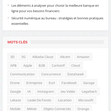
Les éléments à analyser pour choisir la meilleure banque en
ligne pour vos besoins financiers
Sécurité numérique au bureau : stratégies et bonnes pratiques
essentielles
MOTS CLÉS
3D
5G
Alibaba Cloud
Alicem
Amazon
APB
Apple
B2B
Caritatif
Cloud
Communication
Concurrence
Datahawk
Drone
Entreprise
Eurl
Facebook
Garage
Google
IA
Instagram
Jeu Vidéo
Legaltech
Lekase
Levée De Fonds
Location
Microsoft
Mobile
Métier
Objets Connectés
Orange