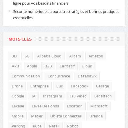
ligne pour vos besoins financiers
Sécurité numérique au bureau : stratégies et bonnes pratiques
essentielles
MOTS CLÉS
3D
5G
Alibaba Cloud
Alicem
Amazon
APB
Apple
B2B
Caritatif
Cloud
Communication
Concurrence
Datahawk
Drone
Entreprise
Eurl
Facebook
Garage
Google
IA
Instagram
Jeu Vidéo
Legaltech
Lekase
Levée De Fonds
Location
Microsoft
Mobile
Métier
Objets Connectés
Orange
Parking
Puce
Retail
Robot