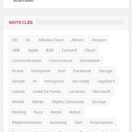
essentielles
MOTS CLÉS
3D
5G
Alibaba Cloud
Alicem
Amazon
APB
Apple
B2B
Caritatif
Cloud
Communication
Concurrence
Datahawk
Drone
Entreprise
Eurl
Facebook
Garage
Google
IA
Instagram
Jeu Vidéo
Legaltech
Lekase
Levée De Fonds
Location
Microsoft
Mobile
Métier
Objets Connectés
Orange
Parking
Puce
Retail
Robot
Réglementation
Samsung
Sarl
Smartphone