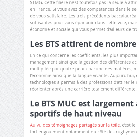
STMG. Cette filière n’est toutefois pas la seule à atti
en France. Si vous avez des compétences dans le sect
de vous satisfaire. Les trois précédents baccalauré
suffisantes pour vous épanouir dans cette voie, mais
économie et sociale qui vous permet d’ailleurs de t
Les BTS attirent de nombreu
En ce qui concerne les coefficients, les plus import
management ainsi que la gestion des différentes acti
multipliée par quatre pour chacune des matières, ma
l’économie ainsi que la langue vivante. Aujourd’hui,
technologies a permis à des professions d’attirer l
réorienter après une carrière totalement différente.
Le BTS MUC est largement a
sportifs de haut niveau
Au vu des témoignages partagés sur la toile
, c’est 
fort engouement notamment du côté des rugbymen. P