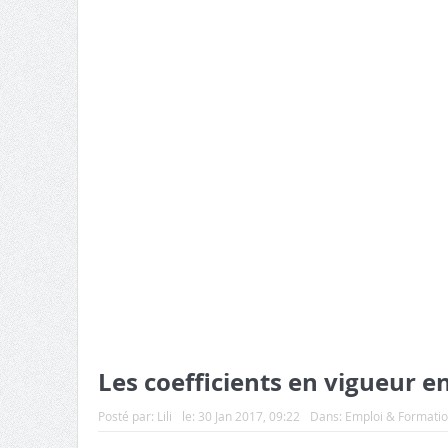
Les coefficients en vigueur 
Posté par:
Lili
le:
30 Jan 2017, 09:22
Dans:
Emploi & Formati