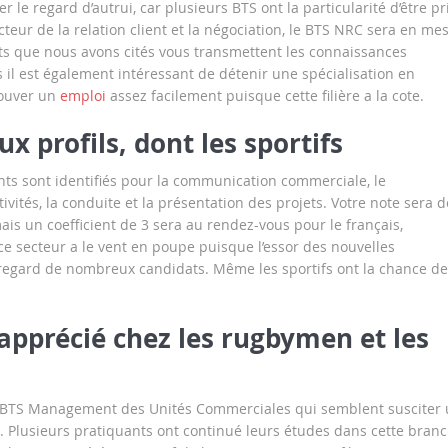
rer le regard d’autrui, car plusieurs BTS ont la particularité d’être pr
eur de la relation client et la négociation, le BTS NRC sera en me
ats que nous avons cités vous transmettent les connaissances
 il est également intéressant de détenir une spécialisation en
rouver un
emploi
assez facilement puisque cette filière a la cote.
x profils, dont les sportifs
ants sont identifiés pour la communication commerciale, le
vités, la conduite et la présentation des projets. Votre note sera 
is un coefficient de 3 sera au rendez-vous pour le français,
 ce secteur a le vent en poupe puisque l’essor des nouvelles
e regard de nombreux candidats. Même les sportifs ont la chance de
pprécié chez les rugbymen et les
le BTS Management des Unités Commerciales qui semblent susciter
lusieurs pratiquants ont continué leurs études dans cette bran