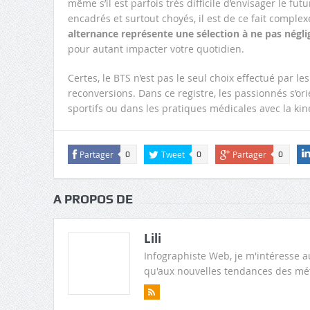
même s’il est parfois très difficile d’envisager le fu
encadrés et surtout choyés, il est de ce fait complex
alternance représente une sélection à ne pas négli
pour autant impacter votre quotidien.
Certes, le BTS n’est pas le seul choix effectué par l
reconversions. Dans ce registre, les passionnés s’ori
sportifs ou dans les pratiques médicales avec la kin
Partager
Tweet
Partager
0
0
0
A PROPOS DE
Lili
Infographiste Web, je m'intéresse
qu'aux nouvelles tendances des mé