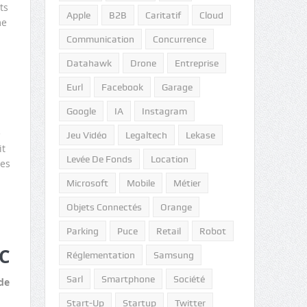
ts
Apple
B2B
Caritatif
Cloud
me
Communication
Concurrence
Datahawk
Drone
Entreprise
Eurl
Facebook
Garage
Google
IA
Instagram
e
Jeu Vidéo
Legaltech
Lekase
it
Levée De Fonds
Location
tes
Microsoft
Mobile
Métier
Objets Connectés
Orange
Parking
Puce
Retail
Robot
RC
Réglementation
Samsung
Sarl
Smartphone
Société
de
Start-Up
Startup
Twitter