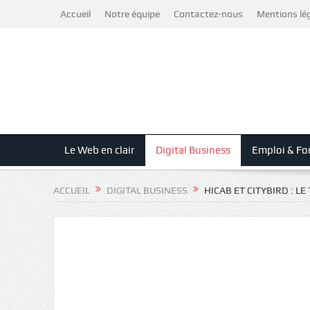
Accueil
Notre équipe
Contactez-nous
Mentions lé
Le Web en clair
Digital Business
Emploi & Fo
ACCUEIL
DIGITAL BUSINESS
HICAB ET CITYBIRD : LE