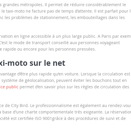
es grandes métropoles. Il permet de réduire considérablement le
e taxi-moto ne facture pas de temps d’attente. Il est parfait pour 
donc les problèmes de stationnement, les embouteillages dans les
rvation en ligne accessible à un plus large public. A Paris par exem
C’est le mode de transport conseillé aux personnes voyageant
e rapide ou encore pour les personnes pressées.
xi-moto sur le net
avantage d’être plus rapide qu’en voiture. Lorsque la circulation est
n système de géolocalisation, peuvent éviter les bouchons tout en
ice public
permet d’en savoir plus sur les règles de circulation des
lance de City Bird. Le professionnalisme est également au rendez-vou
a base d’une charte comportementale très exigeante. La réservatio
société est certifiée ISO 9001grâce à des procédures de suivi et de