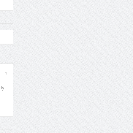
1
rly