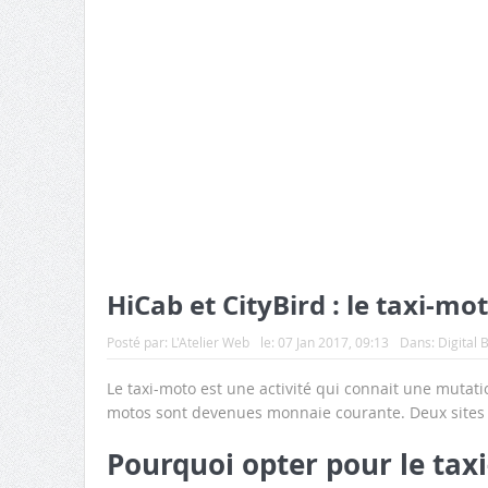
HiCab et CityBird : le taxi-mot
Posté par:
L'Atelier Web
le:
07 Jan 2017, 09:13
Dans:
Digital 
Le taxi-moto est une activité qui connait une mutati
motos sont devenues monnaie courante. Deux sites 
Pourquoi opter pour le tax