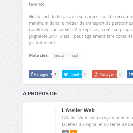
l’avance.
Hicab sort du lot grâce à son processus de recrute
minimum dans le métier de transport de personnes e
qualité de son service, l’entreprise a créé son propr
joignable 24/7. Mais il peut également être consult
gratuitement.
Mots clés:
moto
taxi
Partager
Tweet
Partager
0
0
0
A PROPOS DE
L'Atelier Web
L'Atelier Web est un regroupement 
facettes du digital et on tente de