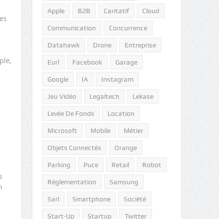
Apple
B2B
Caritatif
Cloud
les
Communication
Concurrence
Datahawk
Drone
Entreprise
ple,
Eurl
Facebook
Garage
Google
IA
Instagram
Jeu Vidéo
Legaltech
Lekase
Levée De Fonds
Location
Microsoft
Mobile
Métier
Objets Connectés
Orange
Parking
Puce
Retail
Robot
s
Réglementation
Samsung
n
Sarl
Smartphone
Société
Start-Up
Startup
Twitter