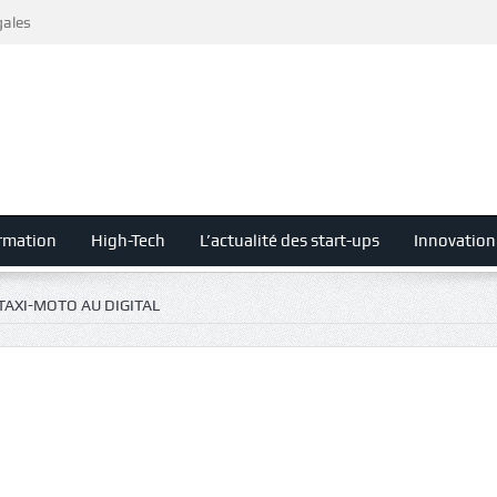
gales
rmation
High-Tech
L’actualité des start-ups
Innovation
 TAXI-MOTO AU DIGITAL