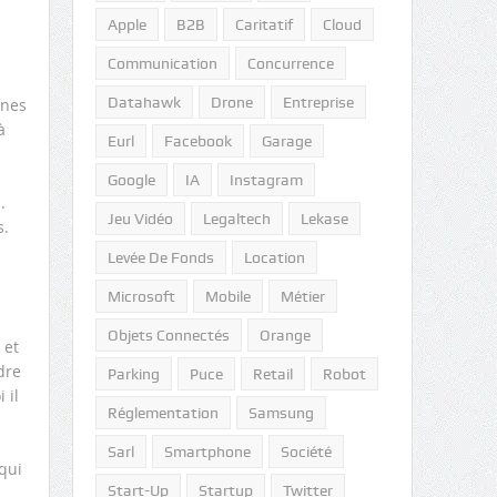
Apple
B2B
Caritatif
Cloud
Communication
Concurrence
Datahawk
Drone
Entreprise
gnes
à
Eurl
Facebook
Garage
Google
IA
Instagram
.
Jeu Vidéo
Legaltech
Lekase
s.
Levée De Fonds
Location
Microsoft
Mobile
Métier
Objets Connectés
Orange
 et
dre
Parking
Puce
Retail
Robot
 il
Réglementation
Samsung
Sarl
Smartphone
Société
qui
Start-Up
Startup
Twitter