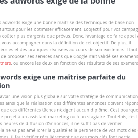
es adwords exige de la bonne
es adwords exige une bonne maîtrise des techniques de base non
urtout pour les optimiser efficacement. L’objectif pour vos campa
us coûter plus d’argents que prévus. Donc, l’avantage de faire appel 
 vous accompagner dans la définition de cet objectif. De plus, il
ories et des pratiques réalisées au cours de son existence. Il faut
de proposer ses services sans que Google n’ait validé ses examens
tners
, ou encore les deux en fonction des résultats de ses examen
words exige une maîtrise parfaite du
ion
voir une vision plus globale sur votre stratégie de communication
ques ainsi que la réalisation des différentes annonces doivent répon
r que ces différentes tâches n’exigent aucun diplôme. C’est pourquoi
e projet à un assistant marketing ou à un stagiaire. Toutefois, c’est
heures de diffusion d’annonces, il ne suffit pas de vérifier
a ne va pas améliorer la qualité et la pertinence de vos mots clés 
ps. Il faut vérifier régulièrement que ces mots clés font partie