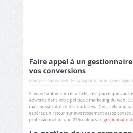
Faire appel à un gestionnair
vos conversions
Posté par:
L'Atelier Web
le:
14 Mai 2018, 10:36
Dans:
Digital
Si vous tombez sur cet article, c’est parce que vous
Adwords dans votre politique marketing du web. Certe
mais aussi votre chiffre d’affaires. Donc, cela imp
espérez un retour sur investissement assez conséquen
professionnel tel que 256couleurs.fr,
gestionnaire 