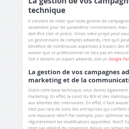
La gestion de vos campagn
technique
Il convient de noter que toute gestion de campagn
seulement pour les paramétrer correctement, mais s
doit être clair et précis. Sinon, votre projet peut vo
un gestionnaire de comptes adwords, c’est qu’il peut
bénéficie de nombreuses expertises à travers des thé
avouer que ce professionnel ne sera pas en mesure 
Soit il devient un expert adwords, soit un
Google Par
La gestion de vos campagnes ad
marketing et de la communicat
Outre cette base technique, vous devrez également a
marketing. En effet, le suivit du ROI et des statisti
aux attentes des internautes. En effet, il faut avoue
n’est pas rare de voire des entreprises qui confient c
une mauvaise idée?! Par exemple, pour optimiser vos 
régulièrement les modifications apportées. Non?! Cel
n’ont pas généré de conversion depuis un certain tem