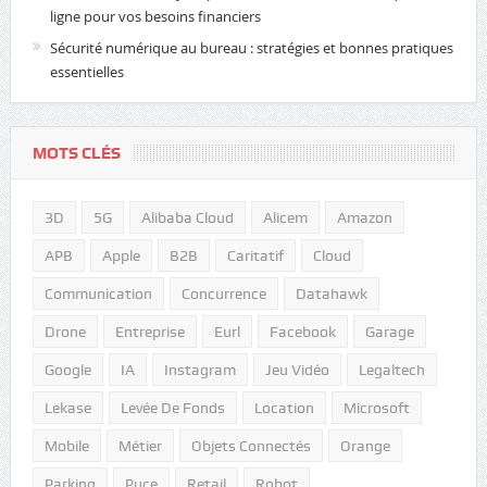
ligne pour vos besoins financiers
Sécurité numérique au bureau : stratégies et bonnes pratiques
essentielles
MOTS CLÉS
3D
5G
Alibaba Cloud
Alicem
Amazon
APB
Apple
B2B
Caritatif
Cloud
Communication
Concurrence
Datahawk
Drone
Entreprise
Eurl
Facebook
Garage
Google
IA
Instagram
Jeu Vidéo
Legaltech
Lekase
Levée De Fonds
Location
Microsoft
Mobile
Métier
Objets Connectés
Orange
Parking
Puce
Retail
Robot