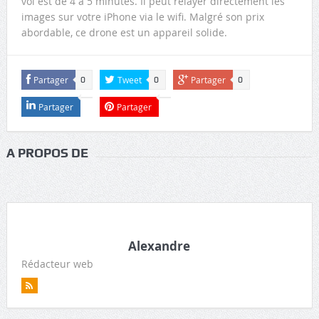
vol est de 4 à 5 minutes. Il peut relayer directement les
images sur votre iPhone via le wifi. Malgré son prix
abordable, ce drone est un appareil solide.
Partager
Tweet
Partager
0
0
0
Partager
Partager
A PROPOS DE
Alexandre
Rédacteur web