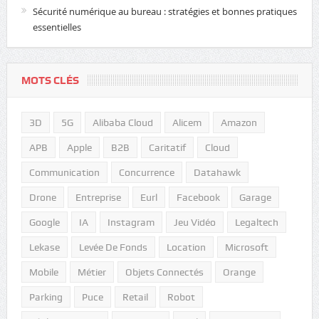
Sécurité numérique au bureau : stratégies et bonnes pratiques
essentielles
MOTS CLÉS
3D
5G
Alibaba Cloud
Alicem
Amazon
APB
Apple
B2B
Caritatif
Cloud
Communication
Concurrence
Datahawk
Drone
Entreprise
Eurl
Facebook
Garage
Google
IA
Instagram
Jeu Vidéo
Legaltech
Lekase
Levée De Fonds
Location
Microsoft
Mobile
Métier
Objets Connectés
Orange
Parking
Puce
Retail
Robot