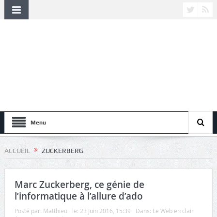
Menu
ACCUEIL
ZUCKERBERG
Marc Zuckerberg, ce génie de
l’informatique à l’allure d’ado
Posté par:
Matthieu
le:
23 Juin 2016, 15:39
Dans:
Le Web en clair