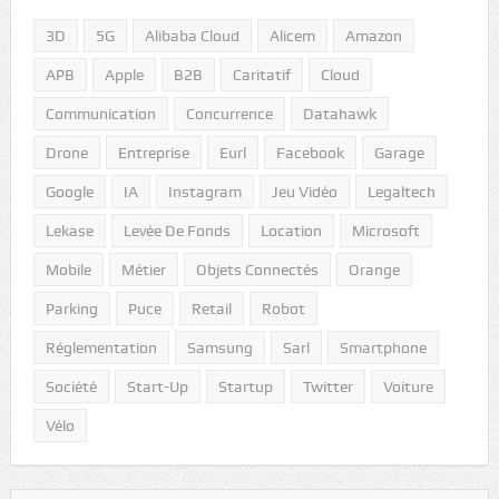
3D
5G
Alibaba Cloud
Alicem
Amazon
APB
Apple
B2B
Caritatif
Cloud
Communication
Concurrence
Datahawk
Drone
Entreprise
Eurl
Facebook
Garage
Google
IA
Instagram
Jeu Vidéo
Legaltech
Lekase
Levée De Fonds
Location
Microsoft
Mobile
Métier
Objets Connectés
Orange
Parking
Puce
Retail
Robot
Réglementation
Samsung
Sarl
Smartphone
Société
Start-Up
Startup
Twitter
Voiture
Vélo