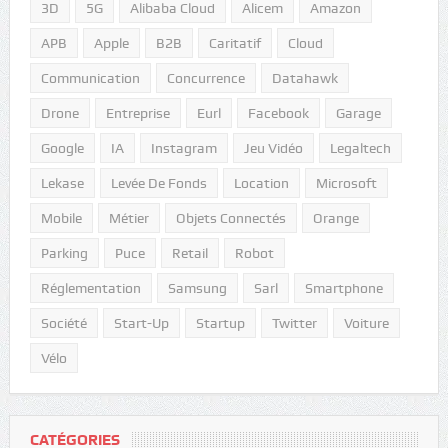
3D
5G
Alibaba Cloud
Alicem
Amazon
APB
Apple
B2B
Caritatif
Cloud
Communication
Concurrence
Datahawk
Drone
Entreprise
Eurl
Facebook
Garage
Google
IA
Instagram
Jeu Vidéo
Legaltech
Lekase
Levée De Fonds
Location
Microsoft
Mobile
Métier
Objets Connectés
Orange
Parking
Puce
Retail
Robot
Réglementation
Samsung
Sarl
Smartphone
Société
Start-Up
Startup
Twitter
Voiture
Vélo
CATÉGORIES