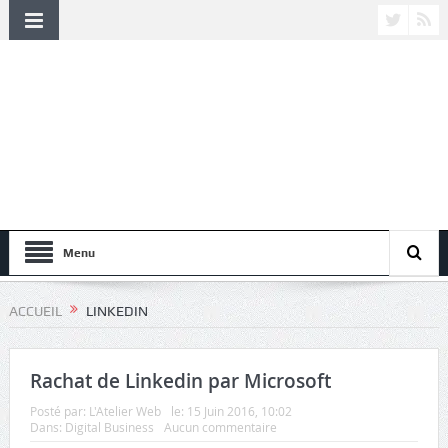
Menu
ACCUEIL
LINKEDIN
Rachat de Linkedin par Microsoft
Posté par:
L'Atelier Web
le:
15 Juin 2016, 10:02
Dans:
Digital Business
Aucun commentaire