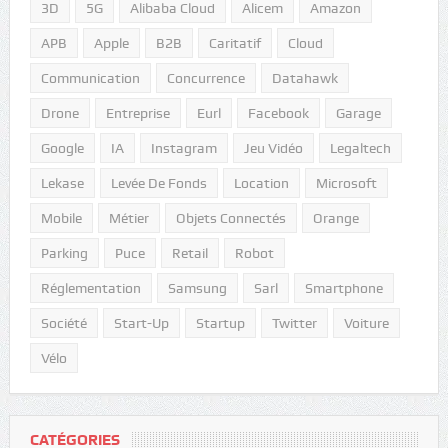
3D
5G
Alibaba Cloud
Alicem
Amazon
APB
Apple
B2B
Caritatif
Cloud
Communication
Concurrence
Datahawk
Drone
Entreprise
Eurl
Facebook
Garage
Google
IA
Instagram
Jeu Vidéo
Legaltech
Lekase
Levée De Fonds
Location
Microsoft
Mobile
Métier
Objets Connectés
Orange
Parking
Puce
Retail
Robot
Réglementation
Samsung
Sarl
Smartphone
Société
Start-Up
Startup
Twitter
Voiture
Vélo
CATÉGORIES