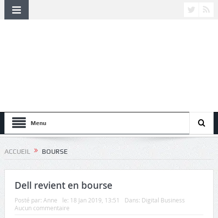
Menu
ACCUEIL
BOURSE
Dell revient en bourse
Posté par:
Anne
le:
18 Jan 2019, 13:51
Dans:
Digital Business
Aucun commentaire