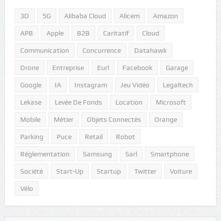
3D
5G
Alibaba Cloud
Alicem
Amazon
APB
Apple
B2B
Caritatif
Cloud
Communication
Concurrence
Datahawk
Drone
Entreprise
Eurl
Facebook
Garage
Google
IA
Instagram
Jeu Vidéo
Legaltech
Lekase
Levée De Fonds
Location
Microsoft
Mobile
Métier
Objets Connectés
Orange
Parking
Puce
Retail
Robot
Réglementation
Samsung
Sarl
Smartphone
Société
Start-Up
Startup
Twitter
Voiture
Vélo