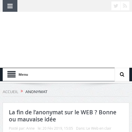
Menu
ACCUEIL
ANONYMAT
La fin de l’anonymat sur le WEB ? Bonne
ou mauvaise idée
Posté par:
Anne
le:
20 Fév 2019, 15:05
Dans:
Le Web en clair