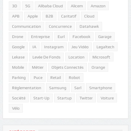
3D
5G
Alibaba Cloud
Alicem
Amazon
APB
Apple
B2B
Caritatif
Cloud
Communication
Concurrence
Datahawk
Drone
Entreprise
Eurl
Facebook
Garage
Google
IA
Instagram
Jeu Vidéo
Legaltech
Lekase
Levée De Fonds
Location
Microsoft
Mobile
Métier
Objets Connectés
Orange
Parking
Puce
Retail
Robot
Réglementation
Samsung
Sarl
Smartphone
Société
Start-Up
Startup
Twitter
Voiture
Vélo