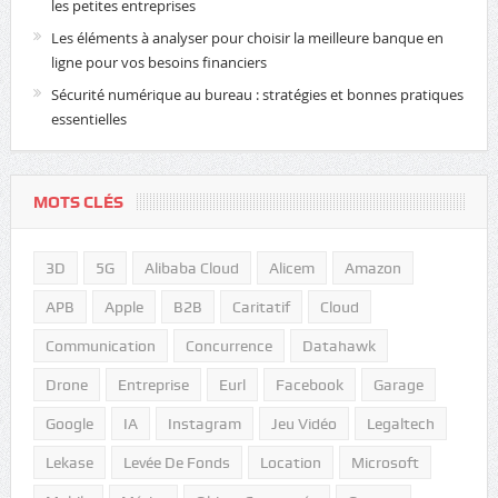
les petites entreprises
Les éléments à analyser pour choisir la meilleure banque en
ligne pour vos besoins financiers
Sécurité numérique au bureau : stratégies et bonnes pratiques
essentielles
MOTS CLÉS
3D
5G
Alibaba Cloud
Alicem
Amazon
APB
Apple
B2B
Caritatif
Cloud
Communication
Concurrence
Datahawk
Drone
Entreprise
Eurl
Facebook
Garage
Google
IA
Instagram
Jeu Vidéo
Legaltech
Lekase
Levée De Fonds
Location
Microsoft