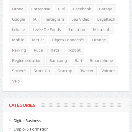
Drone
Entreprise
Eurl
Facebook
Garage
Google
IA
Instagram
Jeu Vidéo
Legaltech
Lekase
Levée De Fonds
Location
Microsoft
Mobile
Métier
Objets Connectés
Orange
Parking
Puce
Retail
Robot
Réglementation
Samsung
Sarl
Smartphone
Société
Start-Up
Startup
Twitter
Voiture
Vélo
CATÉGORIES
Digital Business
Emploi & Formation