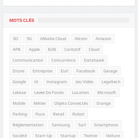
MOTS CLÉS
3D
5G
Alibaba Cloud
Alicem
Amazon
APB
Apple
B2B
Caritatif
Cloud
Communication
Concurrence
Datahawk
Drone
Entreprise
Eurl
Facebook
Garage
Google
IA
Instagram
Jeu Vidéo
Legaltech
Lekase
Levée De Fonds
Location
Microsoft
Mobile
Métier
Objets Connectés
Orange
Parking
Puce
Retail
Robot
Réglementation
Samsung
Sarl
Smartphone
Société
Start-Up
Startup
Twitter
Voiture