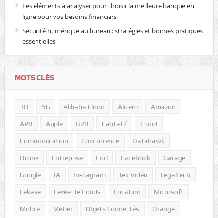
Les éléments à analyser pour choisir la meilleure banque en
ligne pour vos besoins financiers
Sécurité numérique au bureau : stratégies et bonnes pratiques
essentielles
MOTS CLÉS
3D
5G
Alibaba Cloud
Alicem
Amazon
APB
Apple
B2B
Caritatif
Cloud
Communication
Concurrence
Datahawk
Drone
Entreprise
Eurl
Facebook
Garage
Google
IA
Instagram
Jeu Vidéo
Legaltech
Lekase
Levée De Fonds
Location
Microsoft
Mobile
Métier
Objets Connectés
Orange