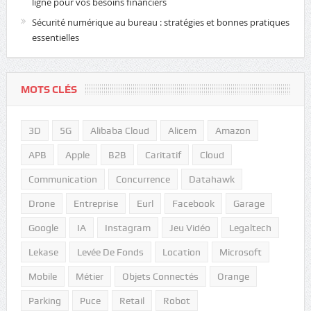
ligne pour vos besoins financiers
Sécurité numérique au bureau : stratégies et bonnes pratiques
essentielles
MOTS CLÉS
3D
5G
Alibaba Cloud
Alicem
Amazon
APB
Apple
B2B
Caritatif
Cloud
Communication
Concurrence
Datahawk
Drone
Entreprise
Eurl
Facebook
Garage
Google
IA
Instagram
Jeu Vidéo
Legaltech
Lekase
Levée De Fonds
Location
Microsoft
Mobile
Métier
Objets Connectés
Orange
Parking
Puce
Retail
Robot