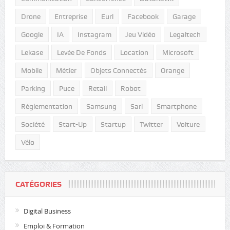
Drone
Entreprise
Eurl
Facebook
Garage
Google
IA
Instagram
Jeu Vidéo
Legaltech
Lekase
Levée De Fonds
Location
Microsoft
Mobile
Métier
Objets Connectés
Orange
Parking
Puce
Retail
Robot
Réglementation
Samsung
Sarl
Smartphone
Société
Start-Up
Startup
Twitter
Voiture
Vélo
CATÉGORIES
Digital Business
Emploi & Formation